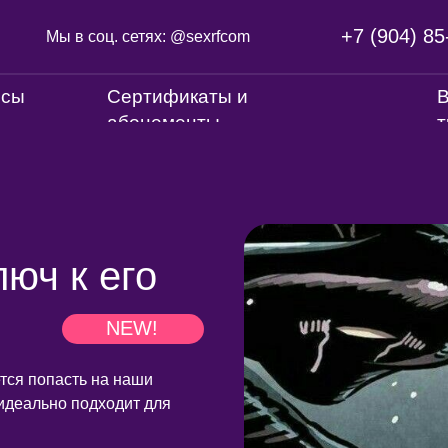
+7 (904) 85
Мы в соц. сетях: @sexrfcom
нсы
Сертификаты и
В
абонементы
т
юч к его
NEW!
ется попасть на наши
идеально подходит для