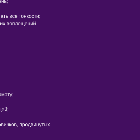
знь;
ть все тонкости;
 их воплощений.
рмату;
щей;
овичков, продвинутых