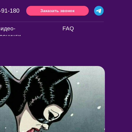
-91-180
Заказать звонок
идео-
FAQ
ренинги