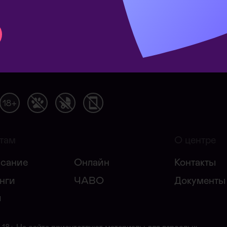
там
О центре
сание
Онлайн
Контакты
нги
ЧАВО
Документы
и