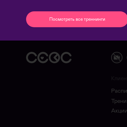
Посмотреть все треннинги
Клиен
Распи
Трени
Акци