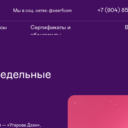
+7 (904) 85
Мы в соц. сетях: @sexrfcom
нсы
Сертификаты и
В
абонементы
недельные
й — «Угарова Дзэн»,