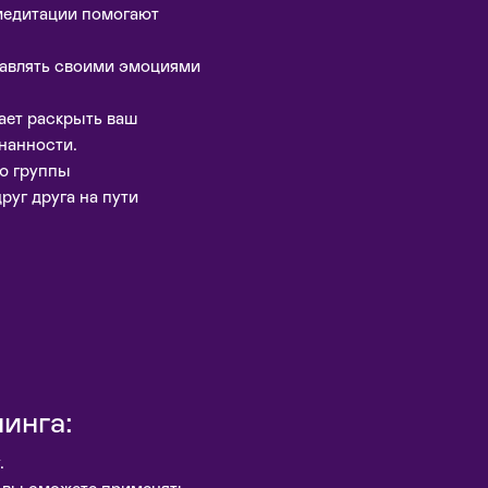
едитации помогают
авлять своими эмоциями
ает раскрыть ваш
нанности.
ю группы
уг друга на пути
инга:
.