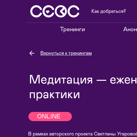
Как добраться?
Тренинги
Ано
Вернуться к тренингам
Медитация — еже
практики
ONLINE
В рамках авторского проекта Светланы Угарово